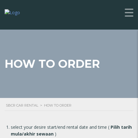
HOW TO ORDER
SBCR CAR RENTAL
>
HOW TO ORDER
select your desire start/end rental date and time (
Pilih tarih
mula/akhir sewaan
)